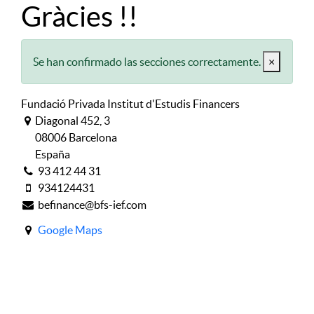
Gràcies !!
Se han confirmado las secciones correctamente.
×
Fundació Privada Institut d'Estudis Financers
Diagonal 452, 3
08006 Barcelona
España
93 412 44 31
934124431
befinance@bfs-ief.com
Google Maps